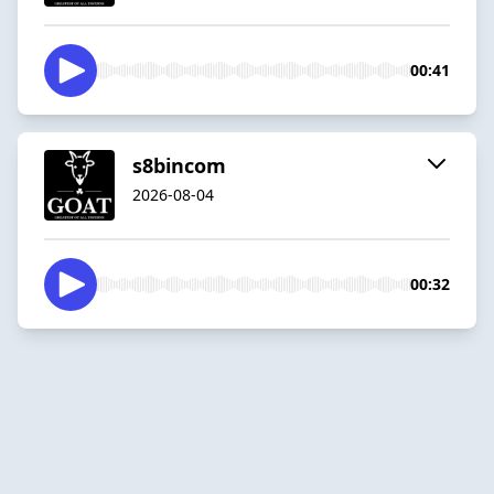
00:41
s8bincom
2026-08-04
00:32