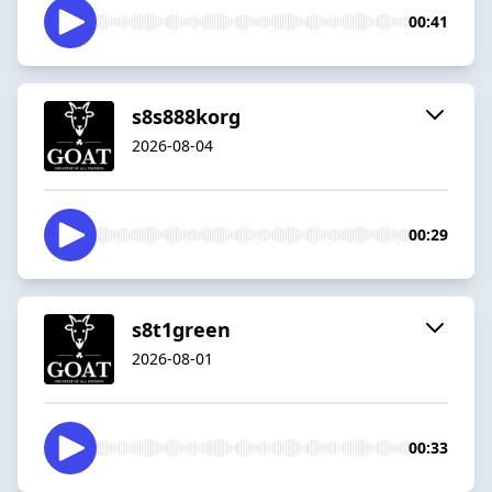
00:41
s8s888korg
2026-08-04
00:29
s8t1green
2026-08-01
00:33