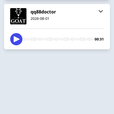
qq88doctor
2026-08-01
00:31