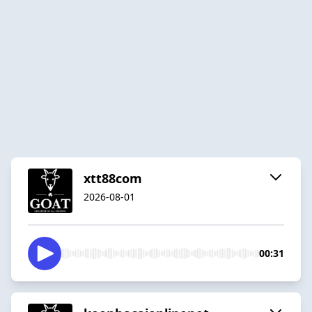
xtt88com
2026-08-01
00:31