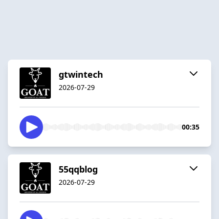
gtwintech
2026-07-29
00:35
55qqblog
2026-07-29