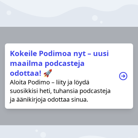
Kokeile Podimoa nyt – uusi
maailma podcasteja
odottaa! 🚀
Aloita Podimo – liity ja löydä
suosikkisi heti, tuhansia podcasteja
ja äänikirjoja odottaa sinua.