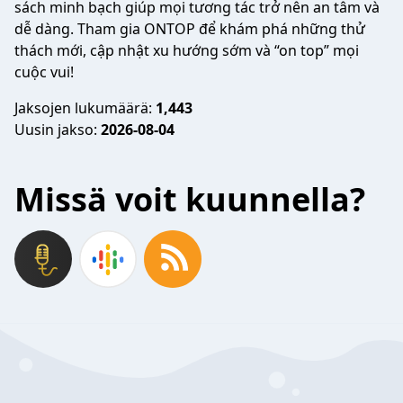
sách minh bạch giúp mọi tương tác trở nên an tâm và
dễ dàng. Tham gia ONTOP để khám phá những thử
thách mới, cập nhật xu hướng sớm và “on top” mọi
cuộc vui!
Jaksojen lukumäärä:
1,443
Uusin jakso:
2026-08-04
Missä voit kuunnella?