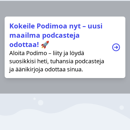
Kokeile Podimoa nyt – uusi
maailma podcasteja
odottaa! 🚀
Aloita Podimo – liity ja löydä
suosikkisi heti, tuhansia podcasteja
ja äänikirjoja odottaa sinua.