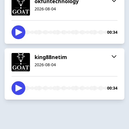
okfuntechnology
2026-08-04
00:34
king88netim
2026-08-04
00:34