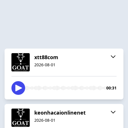
xtt88com
2026-08-01
00:31
keonhacaionlinenet
2026-08-01