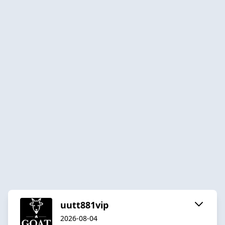
uutt881vip
2026-08-04