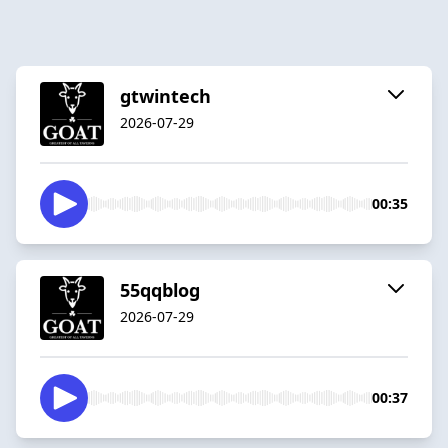
gtwintech
2026-07-29
00:35
55qqblog
2026-07-29
00:37