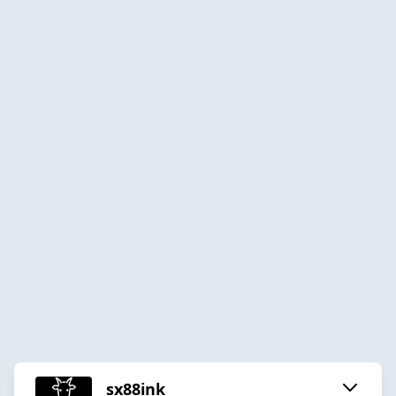
sx88ink