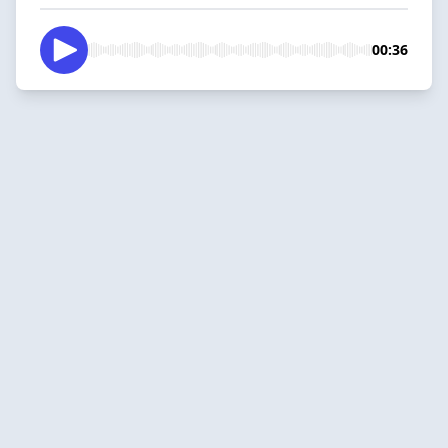
00:36