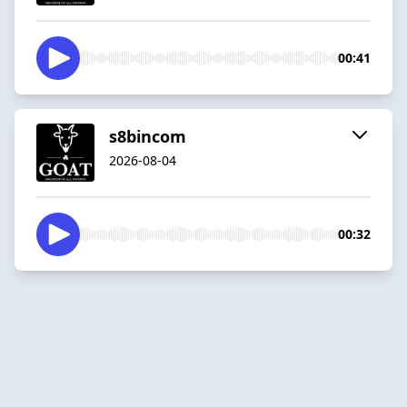
00:41
s8bincom
2026-08-04
00:32