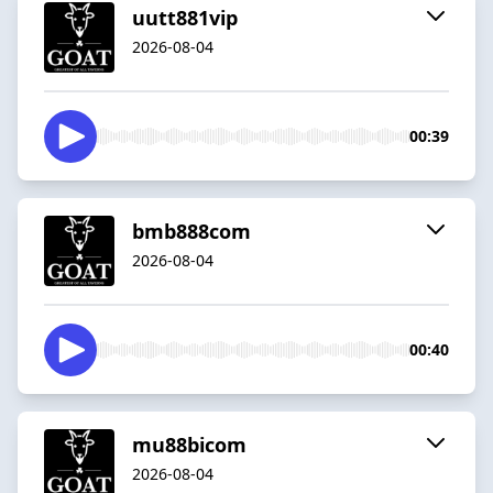
uutt881vip
2026-08-04
00:39
bmb888com
2026-08-04
00:40
mu88bicom
2026-08-04