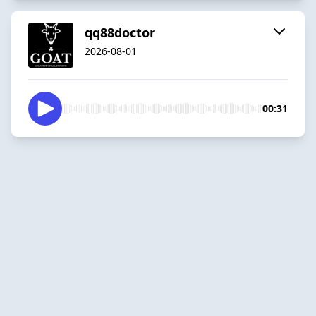
qq88doctor
2026-08-01
00:31