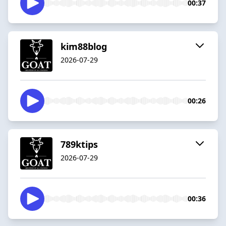
00:37
kim88blog
2026-07-29
00:26
789ktips
2026-07-29
00:36