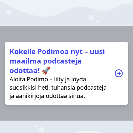
Kokeile Podimoa nyt – uusi
maailma podcasteja
odottaa! 🚀
Aloita Podimo – liity ja löydä
suosikkisi heti, tuhansia podcasteja
ja äänikirjoja odottaa sinua.