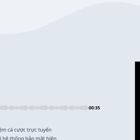
00:35
iệm cá cược trực tuyến
i hệ thống bảo mật hiện