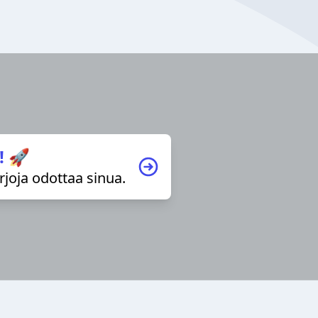
! 🚀
irjoja odottaa sinua.