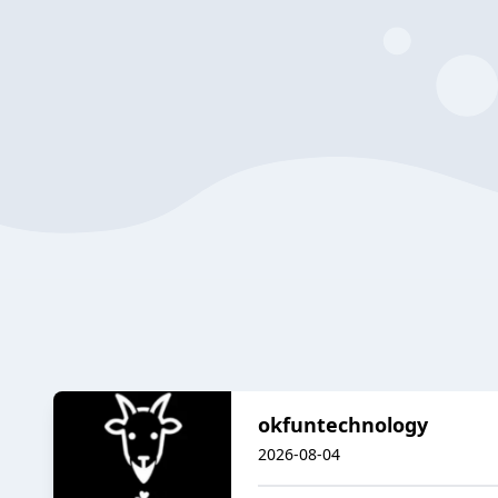
okfuntechnology
2026-08-04