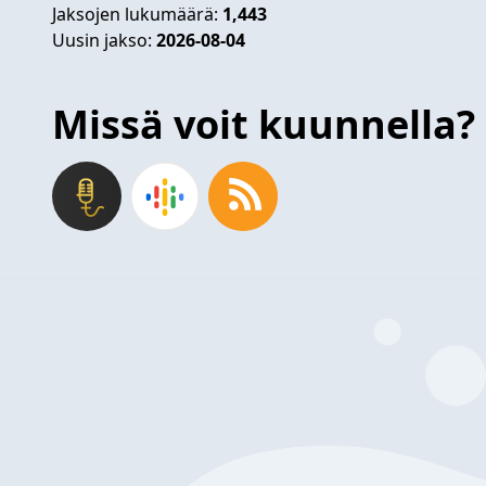
Jaksojen lukumäärä:
1,443
Uusin jakso:
2026-08-04
Missä voit kuunnella?