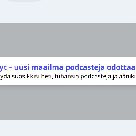
yt – uusi maailma podcasteja odottaa
löydä suosikkisi heti, tuhansia podcasteja ja äänik