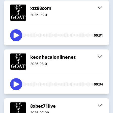
xtt88com
2026-08-01
00:31
keonhacaionlinenet
2026-08-01
00:34
8xbet71live
2026-07-29