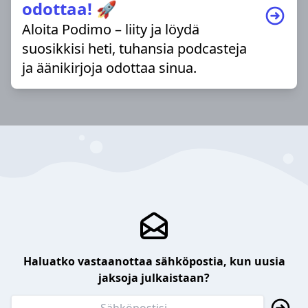
odottaa! 🚀
Aloita Podimo – liity ja löydä
suosikkisi heti, tuhansia podcasteja
ja äänikirjoja odottaa sinua.
Haluatko vastaanottaa sähköpostia, kun uusia
jaksoja julkaistaan?