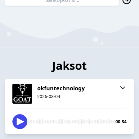
Jaksot
okfuntechnology
2026-08-04
00:34