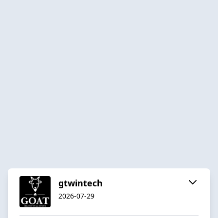
gtwintech
2026-07-29