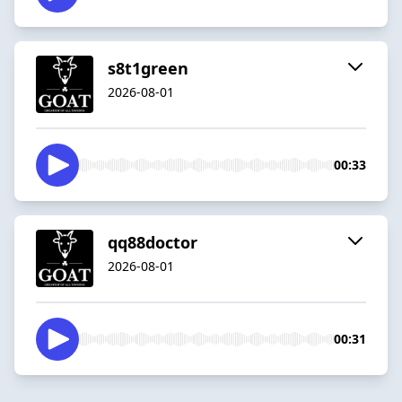
s8t1green
2026-08-01
00:33
qq88doctor
2026-08-01
00:31