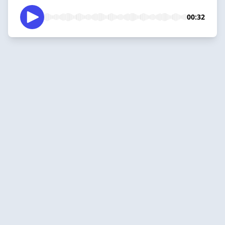
00:32