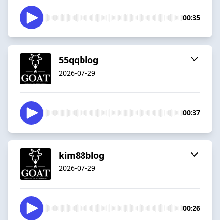
00:35
55qqblog
2026-07-29
00:37
kim88blog
2026-07-29
00:26