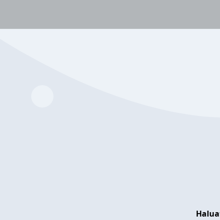
Halua