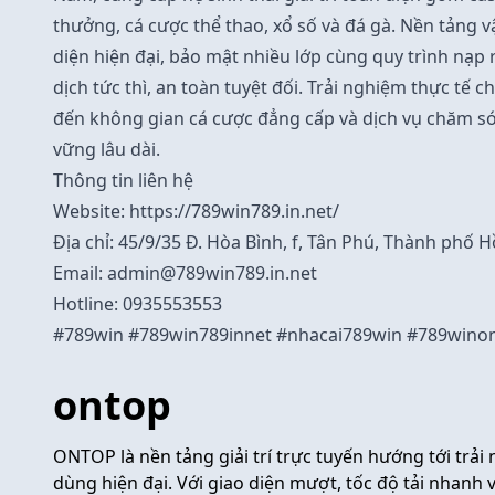
thưởng, cá cược thể thao, xổ số và đá gà. Nền tảng v
diện hiện đại, bảo mật nhiều lớp cùng quy trình nạp 
dịch tức thì, an toàn tuyệt đối. Trải nghiệm thực tế
đến không gian cá cược đẳng cấp và dịch vụ chăm s
vững lâu dài.
Thông tin liên hệ
Website:
https://789win789.in.net/
Địa chỉ: 45/9/35 Đ. Hòa Bình, f, Tân Phú, Thành phố 
Email:
admin@789win789.in.net
Hotline: 0935553553
#789win #789win789innet #nhacai789win #789winon
ontop
ONTOP là nền tảng giải trí trực tuyến hướng tới trả
dùng hiện đại. Với giao diện mượt, tốc độ tải nhanh