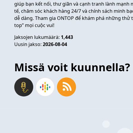
giúp bạn kết nối, thư giãn và cạnh tranh lành mạnh
tế, chăm sóc khách hàng 24/7 và chính sách minh bạ
dễ dàng. Tham gia ONTOP để khám phá những thử th
top” mọi cuộc vui!
Jaksojen lukumäärä:
1,443
Uusin jakso:
2026-08-04
Missä voit kuunnella?