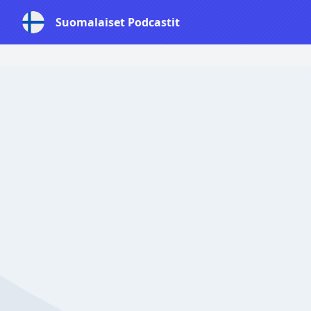
Suomalaiset Podcastit