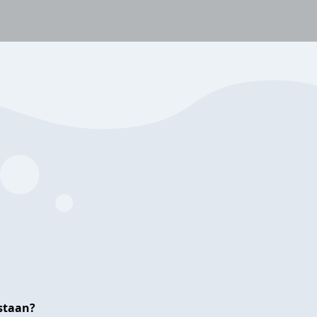
staan?