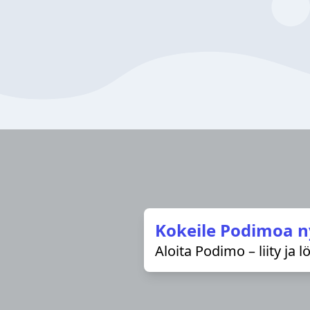
Kokeile Podimoa n
Aloita Podimo – liity ja 