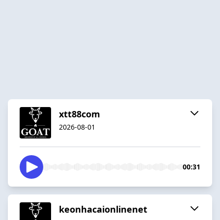
xtt88com
2026-08-01
00:31
keonhacaionlinenet