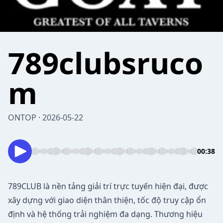
789clubsruco
m
ONTOP · 2026-05-22
00:38
789CLUB
là nền tảng giải trí trực tuyến hiện đại, được
xây dựng với giao diện thân thiện, tốc độ truy cập ổn
định và hệ thống trải nghiệm đa dạng. Thương hiệu