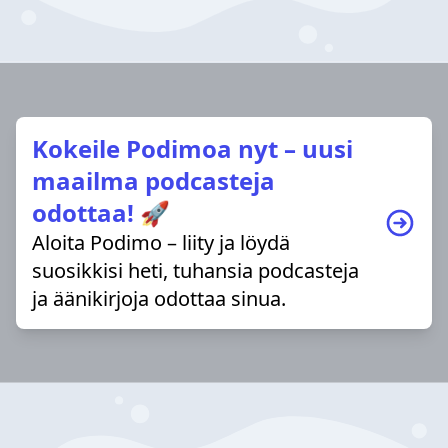
Kokeile Podimoa nyt – uusi
maailma podcasteja
odottaa! 🚀
Aloita Podimo – liity ja löydä
suosikkisi heti, tuhansia podcasteja
ja äänikirjoja odottaa sinua.