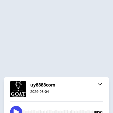
uy8888com
2026-08-04
00:41