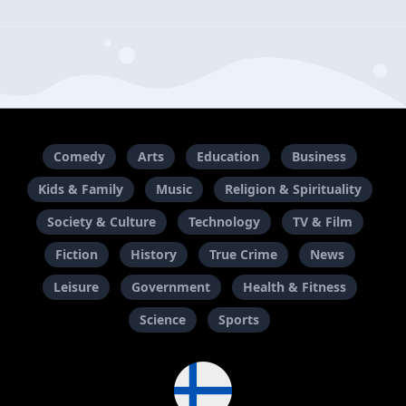
Comedy
Arts
Education
Business
Kids & Family
Music
Religion & Spirituality
Society & Culture
Technology
TV & Film
Fiction
History
True Crime
News
Leisure
Government
Health & Fitness
Science
Sports