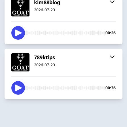
kim88blog
2026-07-29
00:26
789ktips
2026-07-29
00:36