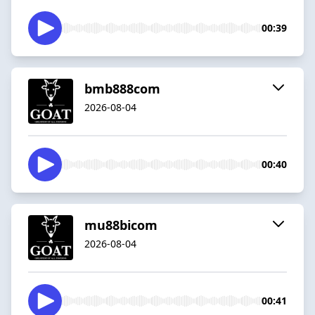
00:39
bmb888com
2026-08-04
00:40
mu88bicom
2026-08-04
00:41