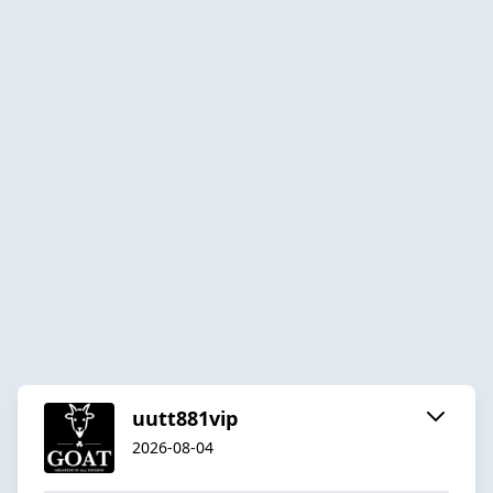
uutt881vip
2026-08-04