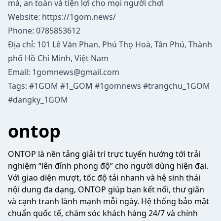
mà, an toàn và tiện lợi cho mọi người chơi
Website:
https://1gom.news/
Phone: 0785853612
Địa chỉ: 101 Lê Văn Phan, Phú Thọ Hoà, Tân Phú, Thành
phố Hồ Chí Minh, Việt Nam
Email:
1gomnews@gmail.com
Tags: #1GOM #1_GOM #1gomnews #trangchu_1GOM
#dangky_1GOM
ontop
ONTOP là nền tảng giải trí trực tuyến hướng tới trải
nghiệm “lên đỉnh phong độ” cho người dùng hiện đại.
Với giao diện mượt, tốc độ tải nhanh và hệ sinh thái
nội dung đa dạng, ONTOP giúp bạn kết nối, thư giãn
và cạnh tranh lành mạnh mỗi ngày. Hệ thống bảo mật
chuẩn quốc tế, chăm sóc khách hàng 24/7 và chính