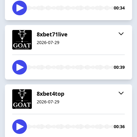
00:34
8xbet71live
2026-07-29
00:39
8xbet4top
2026-07-29
00:36