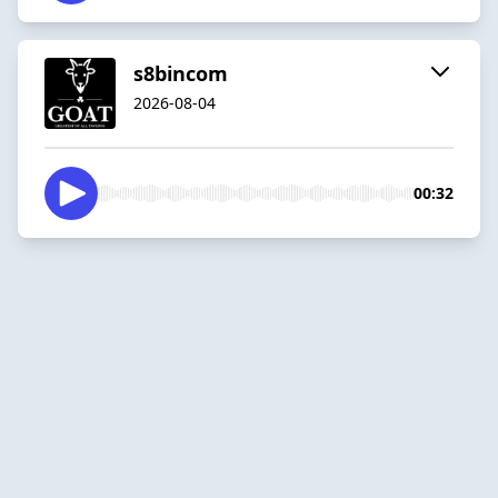
s8bincom
2026-08-04
00:32