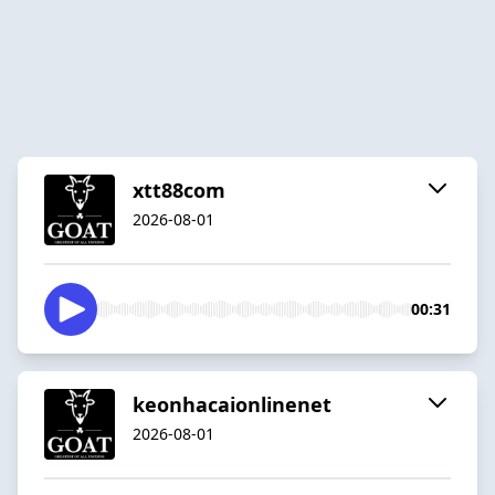
xtt88com
2026-08-01
00:31
keonhacaionlinenet
2026-08-01