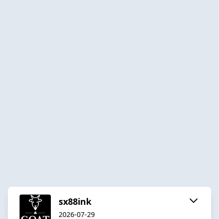
sx88ink
2026-07-29