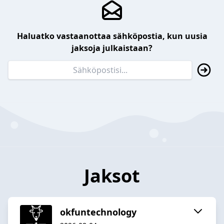
Haluatko vastaanottaa sähköpostia, kun uusia
jaksoja julkaistaan?
Jaksot
okfuntechnology