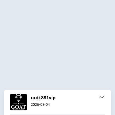
uutt881vip
2026-08-04