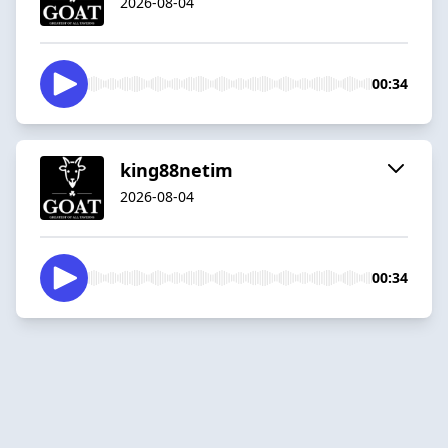
2026-08-04
00:34
king88netim
2026-08-04
00:34