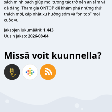
sách minh bạch giúp mọi tương tác trở nên an tâm và
dễ dàng. Tham gia ONTOP để khám phá những thử
thách mới, cập nhật xu hướng sớm và “on top” mọi
cuộc vui!
Jaksojen lukumäärä:
1,443
Uusin jakso:
2026-08-04
Missä voit kuunnella?