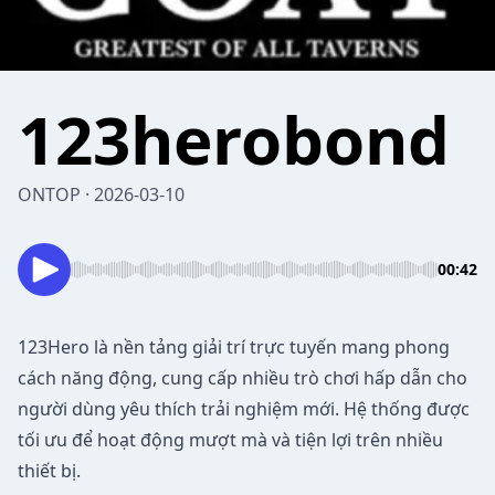
123herobond
ONTOP · 2026-03-10
00:42
123Hero
là nền tảng giải trí trực tuyến mang phong
cách năng động, cung cấp nhiều trò chơi hấp dẫn cho
người dùng yêu thích trải nghiệm mới. Hệ thống được
tối ưu để hoạt động mượt mà và tiện lợi trên nhiều
thiết bị.