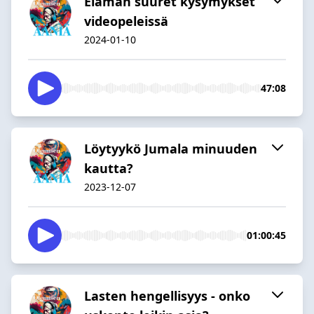
Elämän suuret kysymykset
videopeleissä
2024-01-10
47:08
Löytyykö Jumala minuuden
kautta?
2023-12-07
01:00:45
Lasten hengellisyys - onko