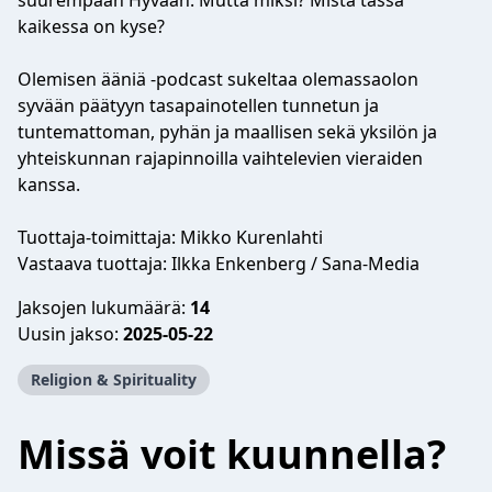
suurempaan Hyvään. Mutta miksi? Mistä tässä
kaikessa on kyse?
Olemisen ääniä -podcast sukeltaa olemassaolon
syvään päätyyn tasapainotellen tunnetun ja
tuntemattoman, pyhän ja maallisen sekä yksilön ja
yhteiskunnan rajapinnoilla vaihtelevien vieraiden
kanssa.
Tuottaja-toimittaja: Mikko Kurenlahti
Vastaava tuottaja: Ilkka Enkenberg / Sana-Media
Jaksojen lukumäärä:
14
Uusin jakso:
2025-05-22
Religion & Spirituality
Missä voit kuunnella?