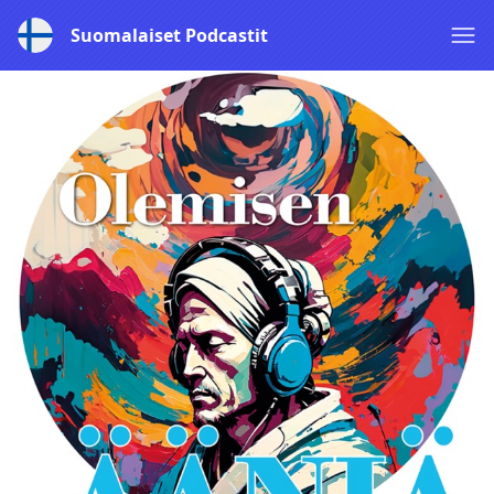
Suomalaiset Podcastit