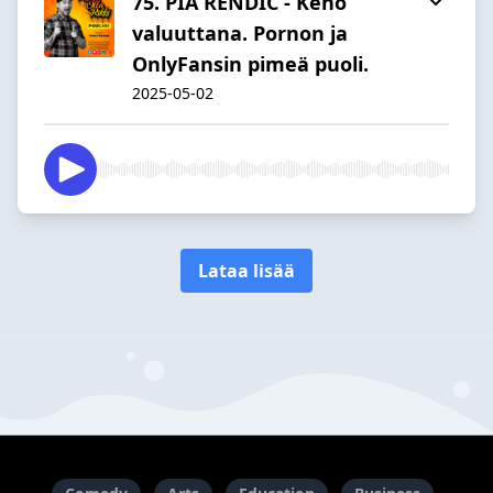
75. PIA RENDIC - Keho
valuuttana. Pornon ja
OnlyFansin pimeä puoli.
2025-05-02
Lataa lisää