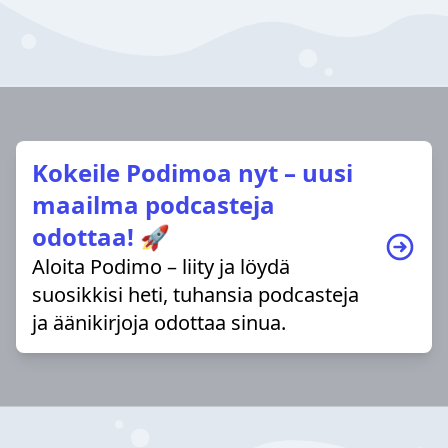
Kokeile Podimoa nyt – uusi
maailma podcasteja
odottaa! 🚀
Aloita Podimo – liity ja löydä
suosikkisi heti, tuhansia podcasteja
ja äänikirjoja odottaa sinua.