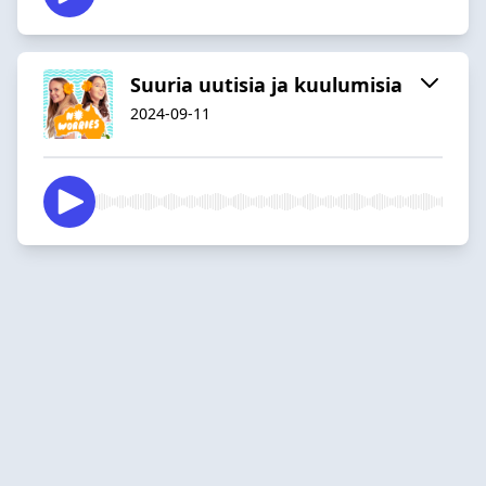
Suuria uutisia ja kuulumisia
2024-09-11