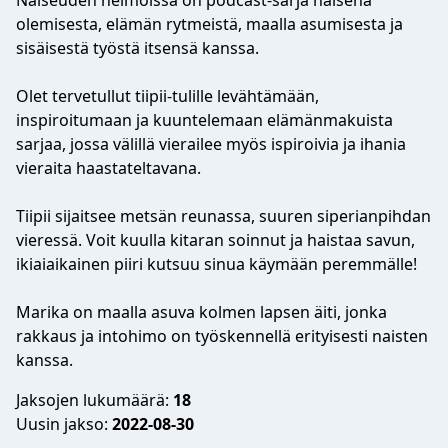
Naiseuden helmoissa on podcast-sarja naisena
olemisesta, elämän rytmeistä, maalla asumisesta ja
sisäisestä työstä itsensä kanssa.
Olet tervetullut tiipii-tulille levähtämään,
inspiroitumaan ja kuuntelemaan elämänmakuista
sarjaa, jossa välillä vierailee myös ispiroivia ja ihania
vieraita haastateltavana.
Tiipii sijaitsee metsän reunassa, suuren siperianpihdan
vieressä. Voit kuulla kitaran soinnut ja haistaa savun,
ikiaiaikainen piiri kutsuu sinua käymään peremmälle!
Marika on maalla asuva kolmen lapsen äiti, jonka
rakkaus ja intohimo on työskennellä erityisesti naisten
kanssa.
Jaksojen lukumäärä:
18
Uusin jakso:
2022-08-30