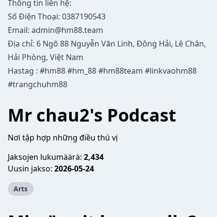
Thông tin liên hệ:
Số Điện Thoại: 0387190543
Email:
admin@hm88.team
Địa chỉ: 6 Ngõ 88 Nguyễn Văn Linh, Đông Hải, Lê Chân,
Hải Phòng, Việt Nam
Hastag : #hm88 #hm_88 #hm88team #linkvaohm88
#trangchuhm88
Mr chau2's Podcast
Nơi tập hợp những điều thú vị
Jaksojen lukumäärä:
2,434
Uusin jakso:
2026-05-24
Arts