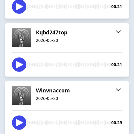
00:21
Kqbd247top
2026-05-20
00:21
Winvnaccom
2026-05-20
00:29