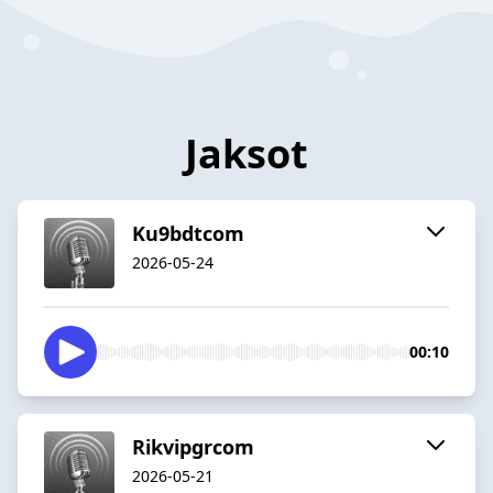
Jaksot
Ku9bdtcom
2026-05-24
00:10
Rikvipgrcom
2026-05-21