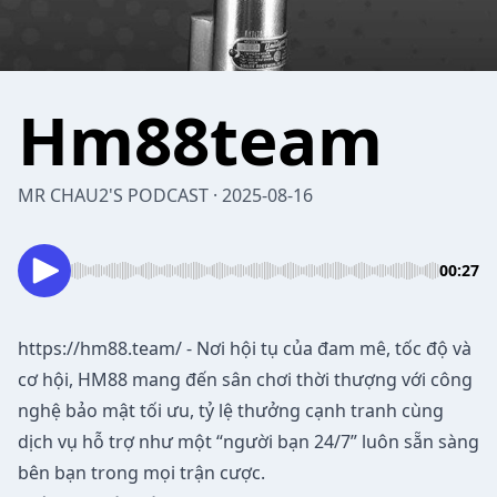
Hm88team
MR CHAU2'S PODCAST · 2025-08-16
00:27
https://hm88.team/
- Nơi hội tụ của đam mê, tốc độ và
cơ hội,
HM88
mang đến sân chơi thời thượng với công
nghệ bảo mật tối ưu, tỷ lệ thưởng cạnh tranh cùng
dịch vụ hỗ trợ như một “người bạn 24/7” luôn sẵn sàng
bên bạn trong mọi trận cược.