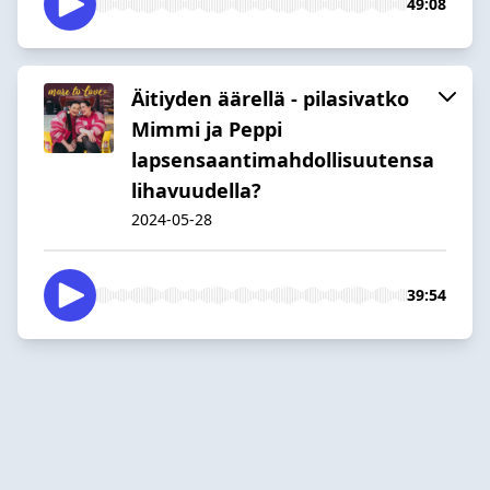
49:08
Äitiyden äärellä - pilasivatko
Mimmi ja Peppi
lapsensaantimahdollisuutensa
lihavuudella?
2024-05-28
39:54