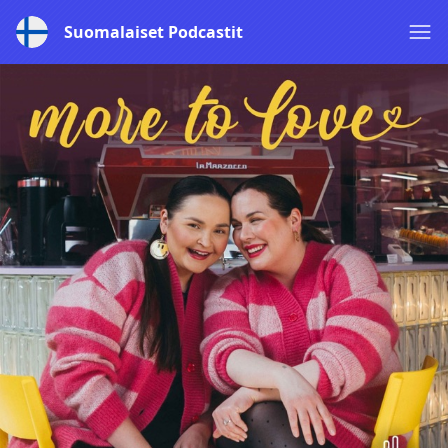
Suomalaiset Podcastit