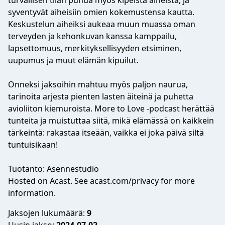
turvallisen tilan puhua myös kipeistä aiheista, ja
syventyvät aiheisiin omien kokemustensa kautta.
Keskustelun aiheiksi aukeaa muun muassa oman
terveyden ja kehonkuvan kanssa kamppailu,
lapsettomuus, merkityksellisyyden etsiminen,
uupumus ja muut elämän kipuilut.
Onneksi jaksoihin mahtuu myös paljon naurua,
tarinoita arjesta pienten lasten äiteinä ja puhetta
avioliiton kiemuroista. More to Love -podcast herättää
tunteita ja muistuttaa siitä, mikä elämässä on kaikkein
tärkeintä: rakastaa itseään, vaikka ei joka päivä siltä
tuntuisikaan!
Tuotanto: Asennestudio
Hosted on Acast. See acast.com/privacy for more
information.
Jaksojen lukumäärä:
9