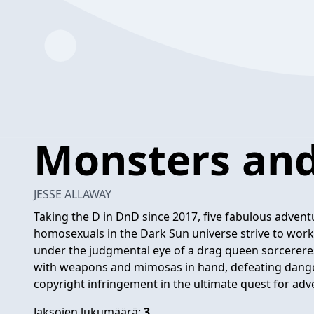
Monsters an
JESSE ALLAWAY
Taking the D in DnD since 2017, five fabulous adventu
homosexuals in the Dark Sun universe strive to work
under the judgmental eye of a drag queen sorcereres
with weapons and mimosas in hand, defeating dang
copyright infringement in the ultimate quest for adv
Jaksojen lukumäärä:
3