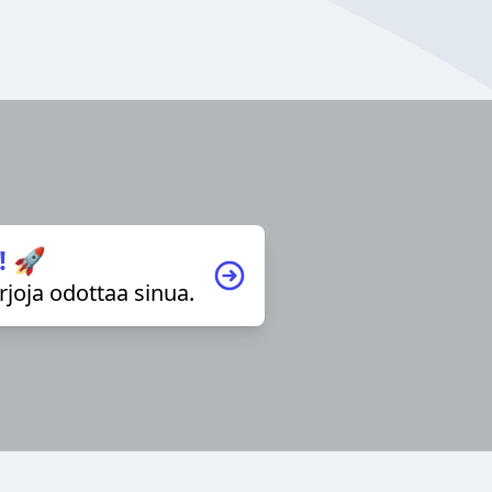
! 🚀
irjoja odottaa sinua.