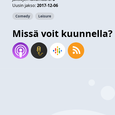
Uusin jakso:
2017-12-06
Comedy
Leisure
Missä voit kuunnella?