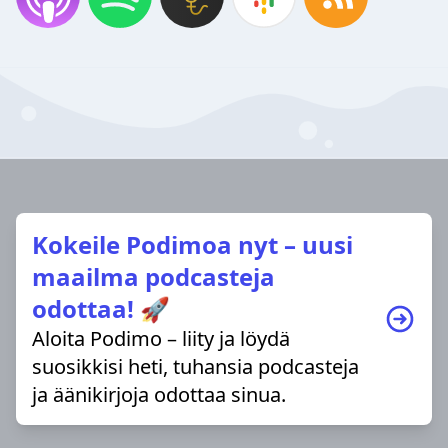
Kokeile Podimoa nyt – uusi
maailma podcasteja
odottaa! 🚀
Aloita Podimo – liity ja löydä
suosikkisi heti, tuhansia podcasteja
ja äänikirjoja odottaa sinua.