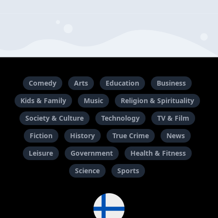
Comedy
Arts
Education
Business
Kids & Family
Music
Religion & Spirituality
Society & Culture
Technology
TV & Film
Fiction
History
True Crime
News
Leisure
Government
Health & Fitness
Science
Sports