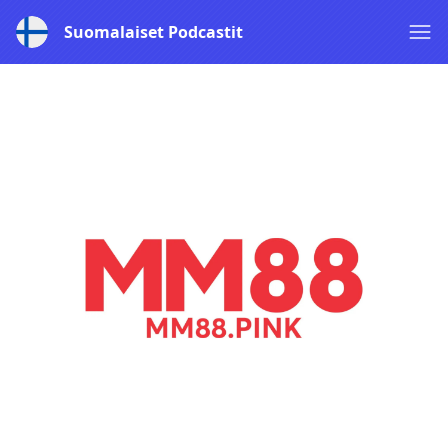
Suomalaiset Podcastit