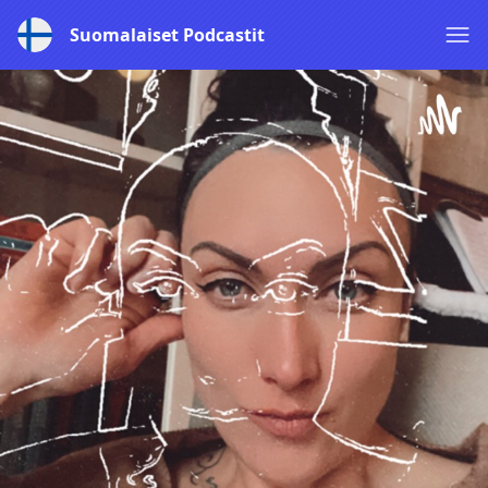
Suomalaiset Podcastit