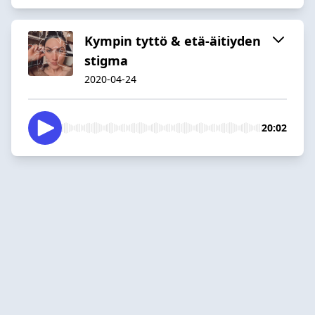
Kympin tyttö & etä-äitiyden
stigma
2020-04-24
20:02