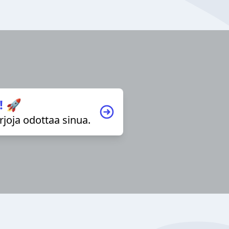
! 🚀
irjoja odottaa sinua.