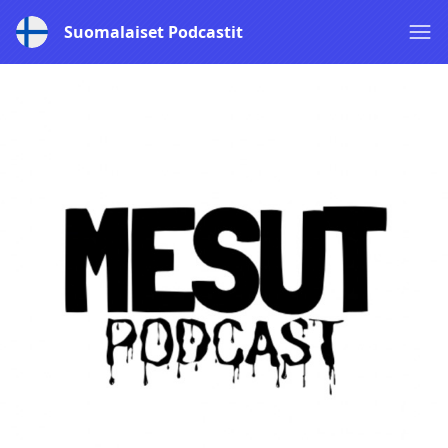
Suomalaiset Podcastit