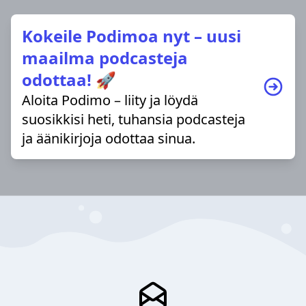
Kokeile Podimoa nyt – uusi
maailma podcasteja
odottaa! 🚀
Aloita Podimo – liity ja löydä
suosikkisi heti, tuhansia podcasteja
ja äänikirjoja odottaa sinua.