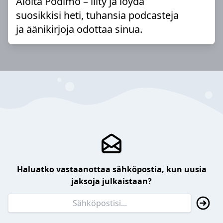
Aloita Podimo – liity ja löydä
suosikkisi heti, tuhansia podcasteja
ja äänikirjoja odottaa sinua.
Haluatko vastaanottaa sähköpostia, kun uusia
jaksoja julkaistaan?