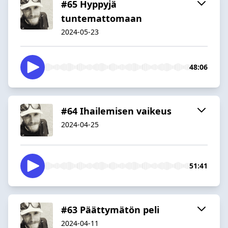
#65 Hyppyjä
tuntemattomaan
2024-05-23
48:06
#64 Ihailemisen vaikeus
2024-04-25
51:41
#63 Päättymätön peli
2024-04-11