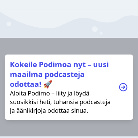
Kokeile Podimoa nyt – uusi
maailma podcasteja
odottaa! 🚀
Aloita Podimo – liity ja löydä
suosikkisi heti, tuhansia podcasteja
ja äänikirjoja odottaa sinua.