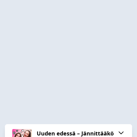
Uuden edessä – Jännittääkö