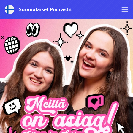
Suomalaiset Podcastit