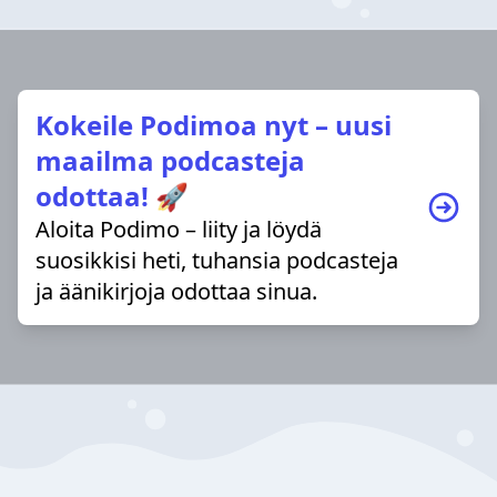
Kokeile Podimoa nyt – uusi
maailma podcasteja
odottaa! 🚀
Aloita Podimo – liity ja löydä
suosikkisi heti, tuhansia podcasteja
ja äänikirjoja odottaa sinua.