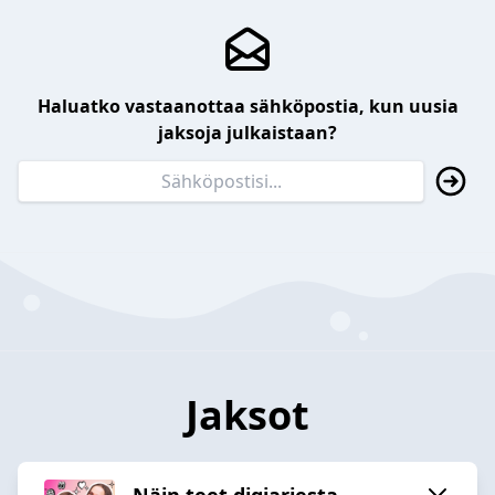
Haluatko vastaanottaa sähköpostia, kun uusia
jaksoja julkaistaan?
Jaksot
Näin teet digiarjesta