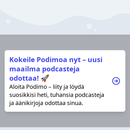
Kokeile Podimoa nyt – uusi
maailma podcasteja
odottaa! 🚀
Aloita Podimo – liity ja löydä
suosikkisi heti, tuhansia podcasteja
ja äänikirjoja odottaa sinua.