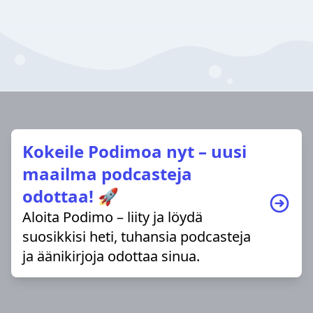
Kokeile Podimoa nyt – uusi
maailma podcasteja
odottaa! 🚀
Aloita Podimo – liity ja löydä
suosikkisi heti, tuhansia podcasteja
ja äänikirjoja odottaa sinua.