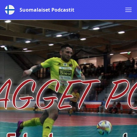
Suomalaiset Podcastit