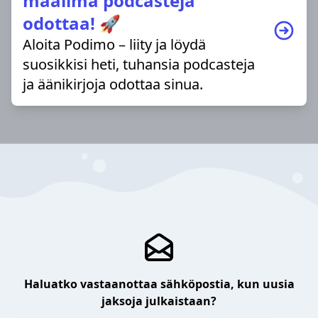
maailma podcasteja
odottaa! 🚀
Aloita Podimo – liity ja löydä
suosikkisi heti, tuhansia podcasteja
ja äänikirjoja odottaa sinua.
Haluatko vastaanottaa sähköpostia, kun uusia
jaksoja julkaistaan?