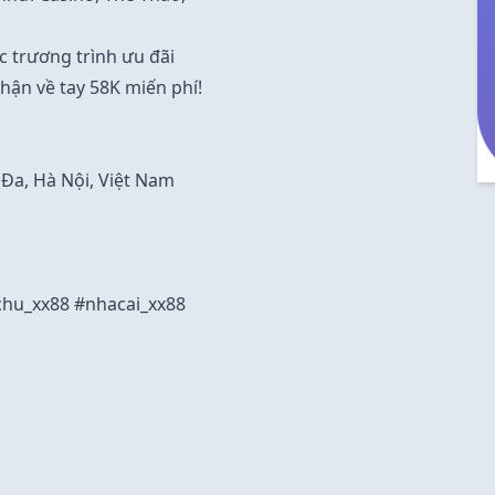
c trương trình ưu đãi
hận về tay 58K miến phí!
 Đa, Hà Nội, Việt Nam
chu_xx88 #nhacai_xx88