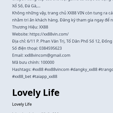
Xổ Số, Đá Gà,...
Không những vậy, trang chủ XX88 VIN còn tung ra cá
nhằm tri ân khách hàng. Đăng ký tham gia ngay để n
Thương Hiệu: XX88
Website:
https://xx88vin.com/
Địa chỉ: 6/11 P. Phan Văn Trị, Tổ Dân Phố Số 12, Đống
Số điện thoại: 0384595623
Email:
xx88vincom@gmail.com
Mã bưu chính: 100000
Hashtags: #xx88 #xx88vincom #dangky_xx88 #trang
#xx88_bet #taiapp_xx88
Lovely Life
Lovely Life