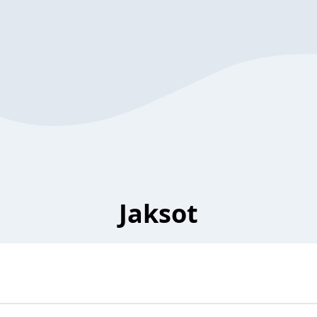
Jaksot