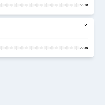
00:30
00:50