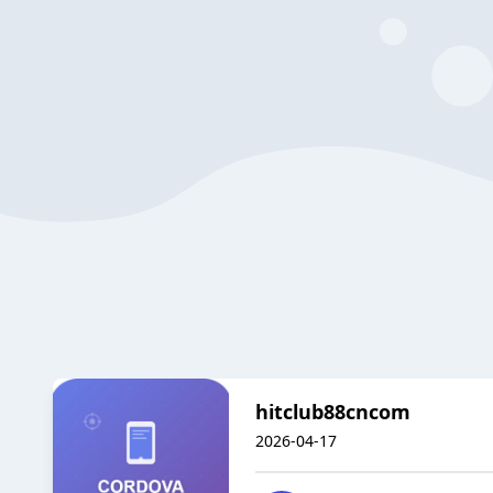
hitclub88cncom
2026-04-17