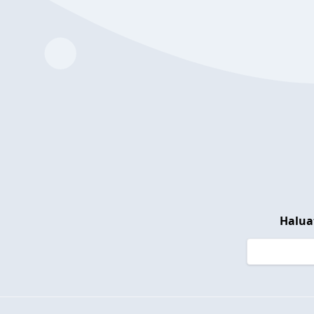
Halua