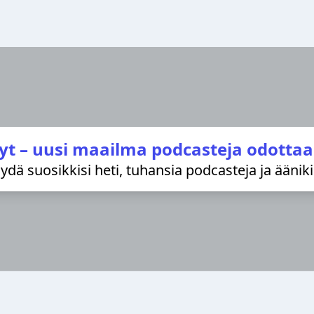
yt – uusi maailma podcasteja odottaa
löydä suosikkisi heti, tuhansia podcasteja ja äänik