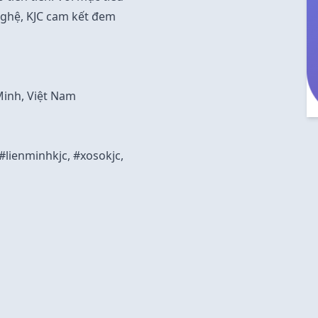
nghệ, KJC cam kết đem
Minh, Việt Nam
#lienminhkjc, #xosokjc,