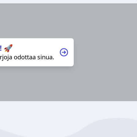
! 🚀
irjoja odottaa sinua.