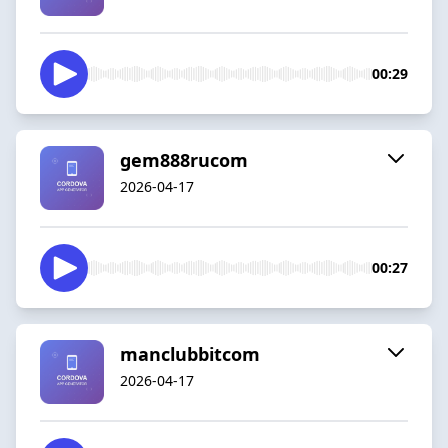
00:29
gem888rucom
2026-04-17
00:27
manclubbitcom
2026-04-17