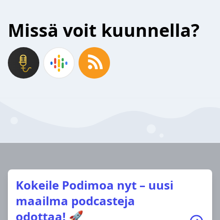
Missä voit kuunnella?
Kokeile Podimoa nyt – uusi
maailma podcasteja
odottaa! 🚀