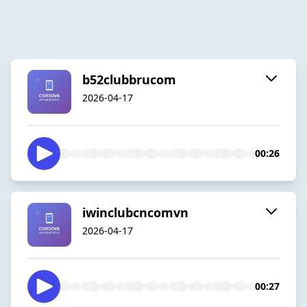
b52clubbrucom
2026-04-17
00:26
iwinclubcncomvn
2026-04-17
00:27