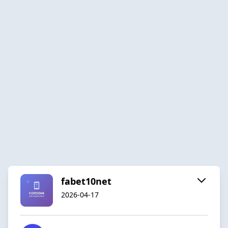
fabet10net
2026-04-17