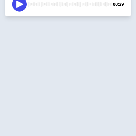
00:29