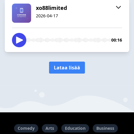
xo88limited
2026-04-17
00:16
Lataa lisää
Comedy
Arts
Education
Business