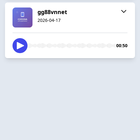
gg88vnnet
2026-04-17
00:50