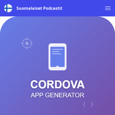
Suomalaiset Podcastit