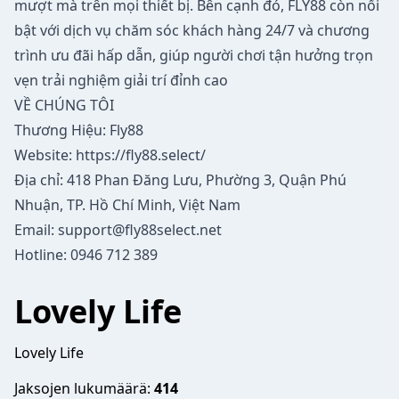
mượt mà trên mọi thiết bị. Bên cạnh đó, FLY88 còn nổi
bật với dịch vụ chăm sóc khách hàng 24/7 và chương
trình ưu đãi hấp dẫn, giúp người chơi tận hưởng trọn
vẹn trải nghiệm giải trí đỉnh cao
VỀ CHÚNG TÔI
Thương Hiệu: Fly88
Website:
https://fly88.select/
Địa chỉ: 418 Phan Đăng Lưu, Phường 3, Quận Phú
Nhuận, TP. Hồ Chí Minh, Việt Nam
Email:
support@fly88select.net
Hotline: 0946 712 389
Lovely Life
Lovely Life
Jaksojen lukumäärä:
414