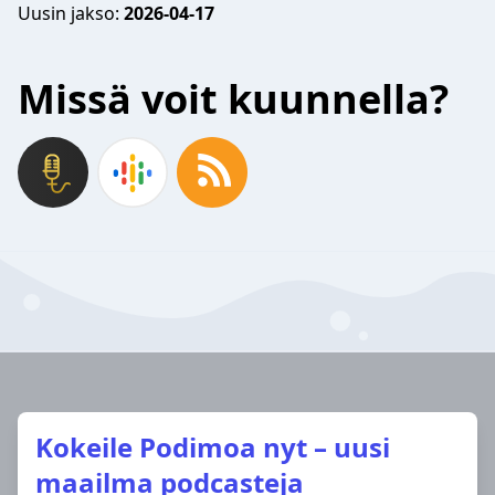
Uusin jakso:
2026-04-17
Missä voit kuunnella?
Kokeile Podimoa nyt – uusi
maailma podcasteja