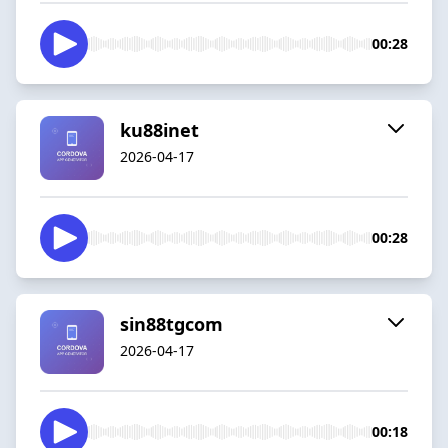
00:28
ku88inet
2026-04-17
00:28
sin88tgcom
2026-04-17
00:18