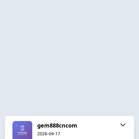
gem888cncom
2026-04-17