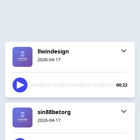
llwindesign
2026-04-17
00:22
sin88betorg
2026-04-17