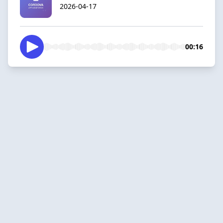
2026-04-17
00:16