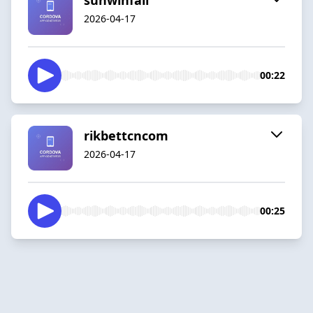
2026-04-17
00:22
rikbettcncom
2026-04-17
00:25