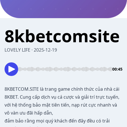
8kbetcomsite
LOVELY LIFE · 2025-12-19
00:45
8KBETCOM.SITE là trang game chính thức của nhà cái
8KBET
. Cung cấp dịch vụ cá cược và giải trí trực tuyến,
với hệ thống bảo mật tiên tiến, nạp rút cực nhanh và
vô vàn ưu đãi hấp dẫn,
đảm bảo rằng mọi quý khách đến đây đều có trải