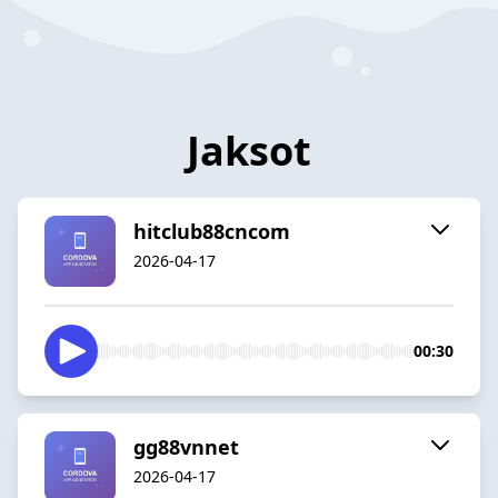
Jaksot
hitclub88cncom
2026-04-17
00:30
gg88vnnet
2026-04-17