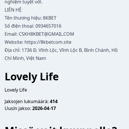
nghiệm tuyệt vời.
LIÊN HỆ
Tên thương hiệu: 8KBET
Số điện thoại: 0934657016
Email:
CSKH8KBET@GMAIL.COM
Website:
https://8kbetcom.site
Địa chỉ: 1736 Đ. Vĩnh Lộc, Vĩnh Lộc B, Bình Chánh, Hồ
Chí Minh, Việt Nam
Lovely Life
Lovely Life
Jaksojen lukumäärä:
414
Uusin jakso:
2026-04-17