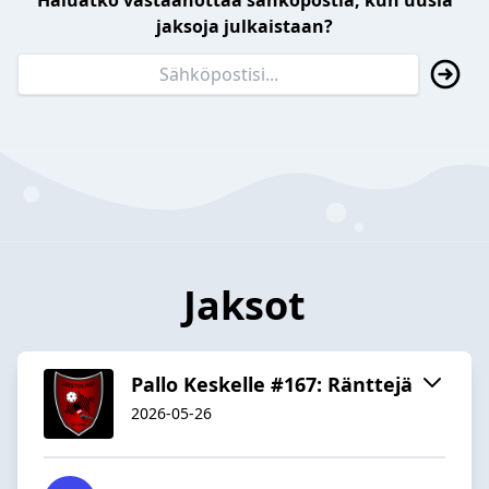
Haluatko vastaanottaa sähköpostia, kun uusia
jaksoja julkaistaan?
Jaksot
Pallo Keskelle #167: Ränttejä
2026-05-26