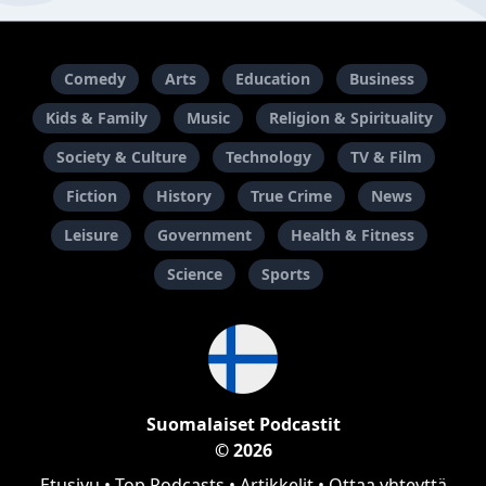
Comedy
Arts
Education
Business
Kids & Family
Music
Religion & Spirituality
Society & Culture
Technology
TV & Film
Fiction
History
True Crime
News
Leisure
Government
Health & Fitness
Science
Sports
Suomalaiset Podcastit
© 2026
Etusivu
•
Top Podcasts
•
Artikkelit
•
Ottaa yhteyttä