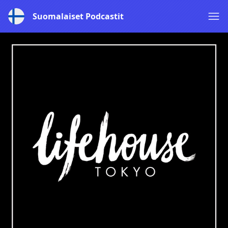
Suomalaiset Podcastit