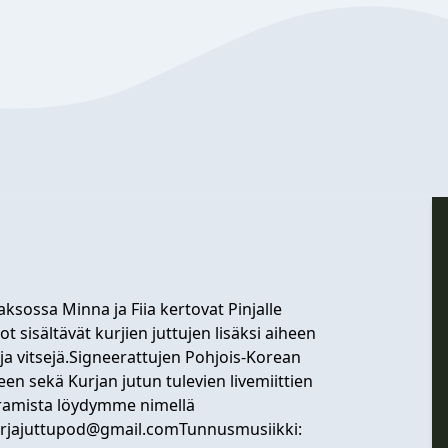
aksossa Minna ja Fiia kertovat Pinjalle
sisältävät kurjien juttujen lisäksi aiheen
a vitsejä.Signeerattujen Pohjois-Korean
een sekä Kurjan jutun tulevien livemiittien
tagramista löydymme nimellä
rjajuttupod@gmail.comTunnusmusiikki
: