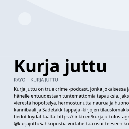
Kurja juttu
RAYO | KURJA JUTTU
Kurja juttu on true crime -podcast, jonka jokaisessa j
hänelle entuudestaan tuntemattomia tapauksia. Jaksot 
vierestä höpöttelyä, hermostunutta naurua ja huonoj
kannibaali ja Sadetakkitappaja -kirjojen tilauslomakk
tiedot löydät täältä: https://linktr.ee/kurjajuttuIns
@kurjajuttuSähköpostia voi lähettää osoitteeseen
ku