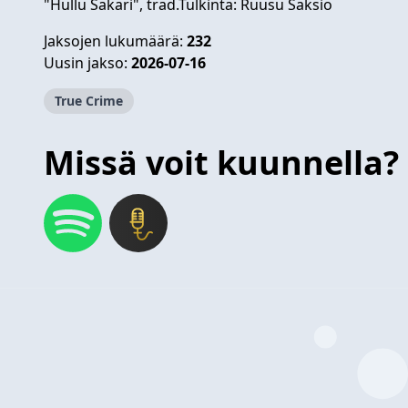
"Hullu Sakari", trad.Tulkinta: Ruusu Saksio
Jaksojen lukumäärä:
232
Uusin jakso:
2026-07-16
True Crime
Missä voit kuunnella?