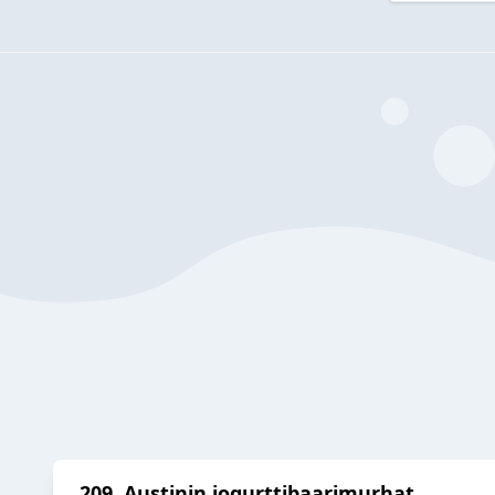
209. Austinin jogurttibaarimurhat