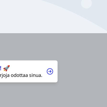
! 🚀
irjoja odottaa sinua.