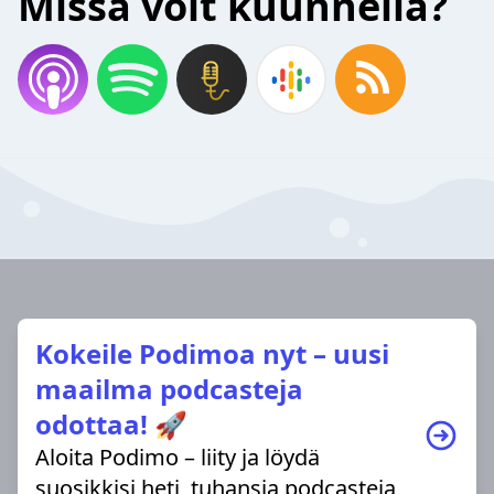
Missä voit kuunnella?
Kokeile Podimoa nyt – uusi
maailma podcasteja
odottaa! 🚀
Aloita Podimo – liity ja löydä
suosikkisi heti, tuhansia podcasteja