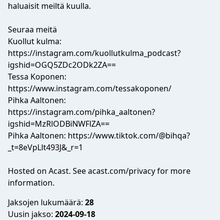
haluaisit meiltä kuulla.
Seuraa meitä
Kuollut kulma:
https://instagram.com/kuollutkulma_podcast?
igshid=OGQ5ZDc2ODk2ZA==
Tessa Koponen:
https://www.instagram.com/tessakoponen/
Pihka Aaltonen:
https://instagram.com/pihka_aaltonen?
igshid=MzRlODBiNWFlZA==
Pihka Aaltonen:
https://www.tiktok.com/@bihqa?
_t=8eVpLlt493J&_r=1
Hosted on Acast. See
acast.com/privacy
for more
information.
Jaksojen lukumäärä:
28
Uusin jakso:
2024-09-18