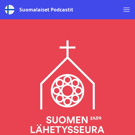
Suomalaiset Podcastit