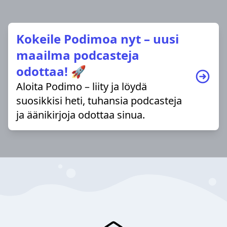
Kokeile Podimoa nyt – uusi
maailma podcasteja
odottaa! 🚀
Aloita Podimo – liity ja löydä
suosikkisi heti, tuhansia podcasteja
ja äänikirjoja odottaa sinua.