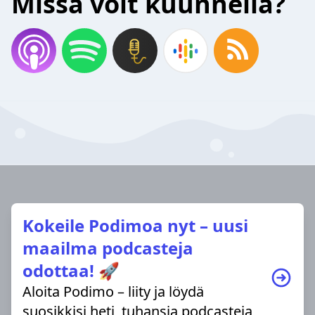
Missä voit kuunnella?
Kokeile Podimoa nyt – uusi
maailma podcasteja
odottaa! 🚀
Aloita Podimo – liity ja löydä
suosikkisi heti, tuhansia podcasteja