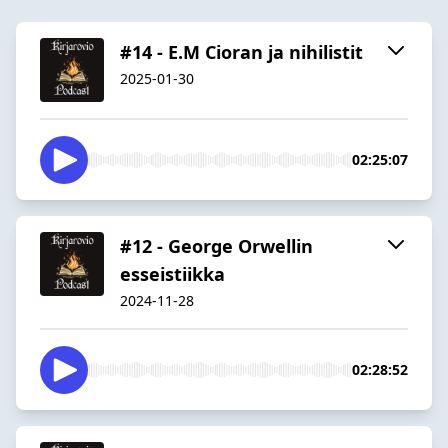
#14 - E.M Cioran ja nihilistit
2025-01-30
02:25:07
#12 - George Orwellin
esseistiikka
2024-11-28
02:28:52