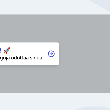
! 🚀
irjoja odottaa sinua.