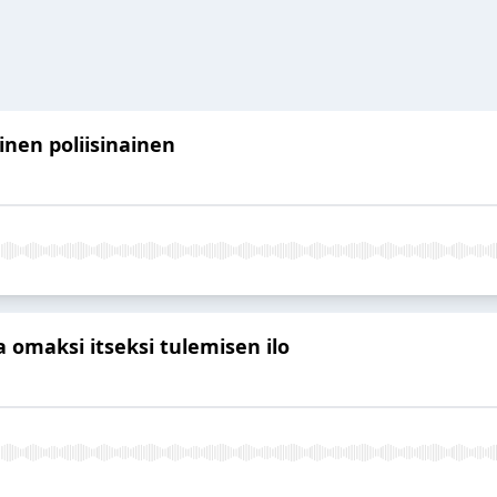
linen poliisinainen
a omaksi itseksi tulemisen ilo