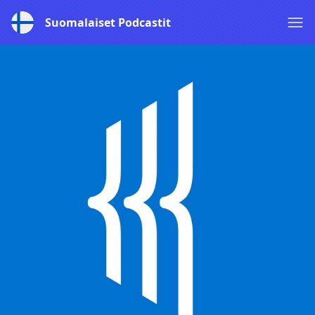
Suomalaiset Podcastit