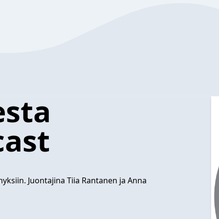
esta
cast
myksiin. Juontajina Tiia Rantanen ja Anna