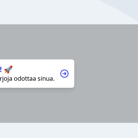
! 🚀
irjoja odottaa sinua.