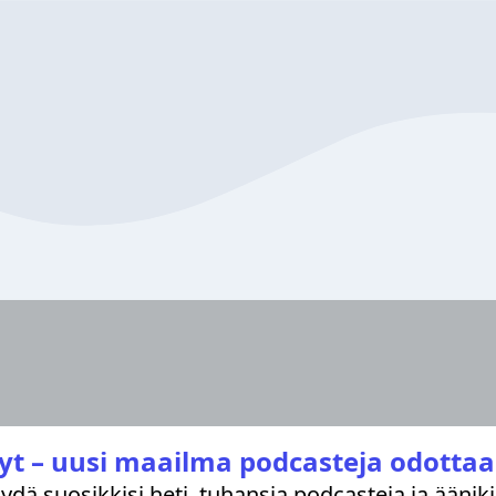
yt – uusi maailma podcasteja odottaa
löydä suosikkisi heti, tuhansia podcasteja ja äänik