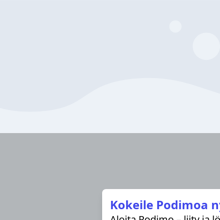
Kokeile Podimoa n
Aloita Podimo – liity ja 