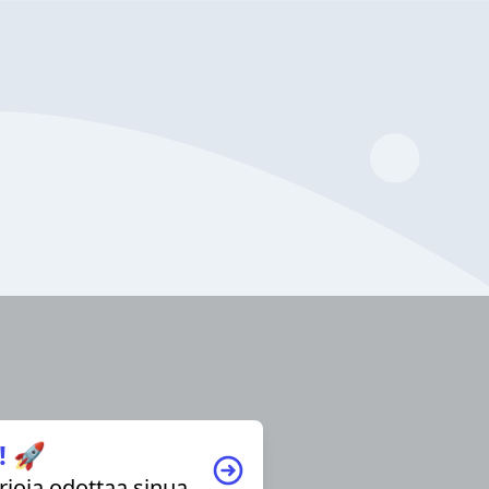
! 🚀
irjoja odottaa sinua.