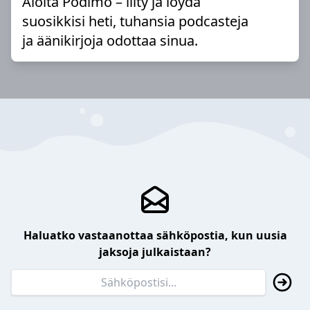
Aloita Podimo – liity ja löydä
suosikkisi heti, tuhansia podcasteja
ja äänikirjoja odottaa sinua.
Haluatko vastaanottaa sähköpostia, kun uusia
jaksoja julkaistaan?