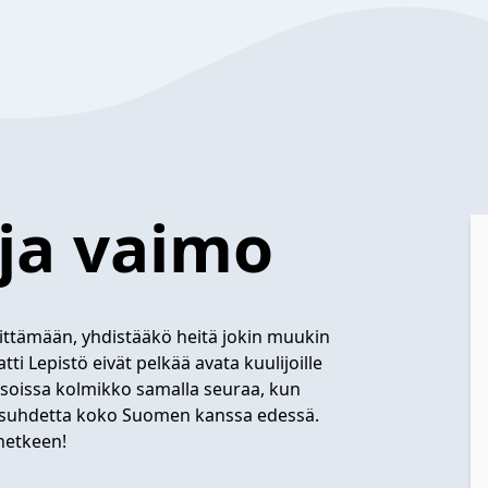
 ja vaimo
vittämään, yhdistääkö heitä jokin muukin
atti Lepistö eivät pelkää avata kuulijoille
aksoissa kolmikko samalla seuraa, kun
risuhdetta koko Suomen kanssa edessä.
hetkeen!