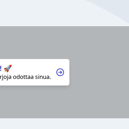
! 🚀
irjoja odottaa sinua.