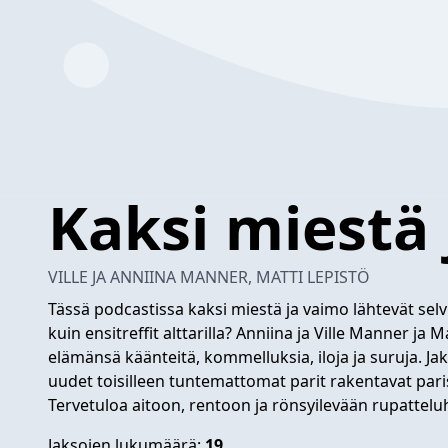
Kaksi miestä
VILLE JA ANNIINA MANNER, MATTI LEPISTÖ
Tässä podcastissa kaksi miestä ja vaimo lähtevät sel
kuin ensitreffit alttarilla? Anniina ja Ville Manner ja M
elämänsä käänteitä, kommelluksia, iloja ja suruja. J
uudet toisilleen tuntemattomat parit rakentavat pa
Tervetuloa aitoon, rentoon ja rönsyilevään rupattelu
Jaksojen lukumäärä:
19