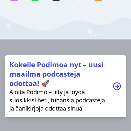
Kokeile Podimoa nyt – uusi
maailma podcasteja
odottaa! 🚀
Aloita Podimo – liity ja löydä
suosikkisi heti, tuhansia podcasteja
ja äänikirjoja odottaa sinua.