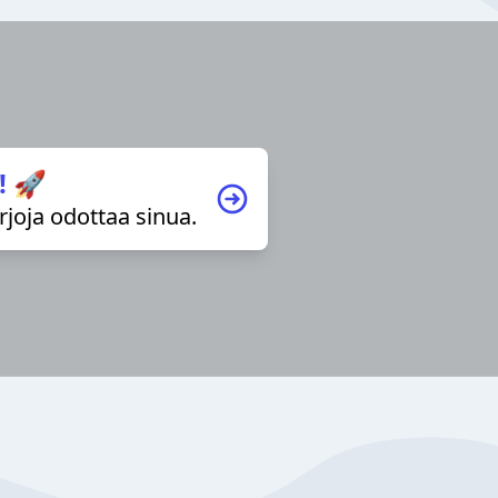
! 🚀
irjoja odottaa sinua.