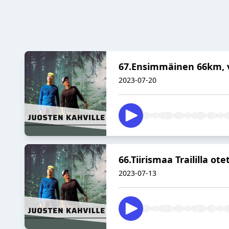
67.Ensimmäinen 66km, v
2023-07-20
66.Tiirismaa Traililla o
2023-07-13