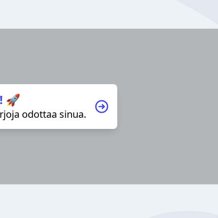
! 🚀
irjoja odottaa sinua.